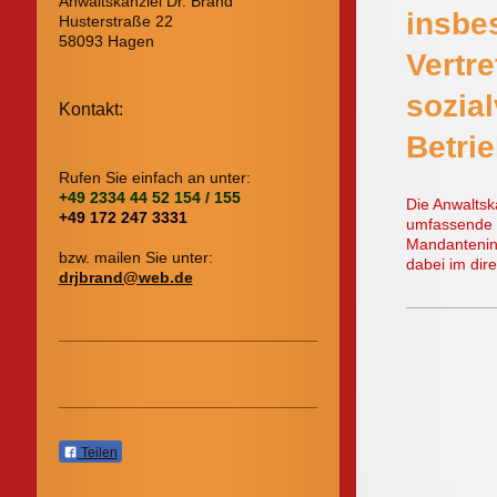
Anwaltskanzlei Dr. Brand
insbe
Husterstraße 22
58093 Hagen
Vertre
sozia
Kontakt:
Betri
Rufen Sie einfach an unter:
+49 2334 44 52 154 / 155
Die Anwaltsk
+49 172 247 3331
umfassende Be
Mandantenint
bzw. mailen Sie unter:
dabei im dir
drjbrand@web.de
Teilen