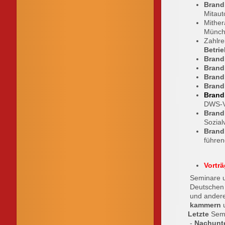
Brand
Mitaut
Mither
Münche
Zahlre
Betri
Brand
Brand
Brand
Brand
Brand
DWS-Ve
Brand
Sozial
Brand
führen
Vortr
Seminare un
Deutschen A
und anderen
kammern
u
Letzte
Semi
-
Nachunt