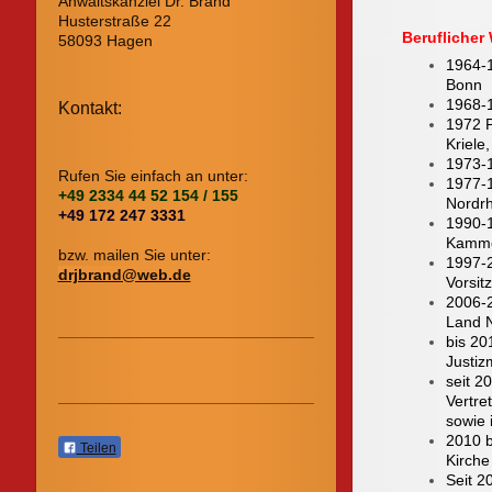
Anwaltskanzlei Dr. Brand
Husterstraße 22
Beruflicher
58093 Hagen
1964-1
Bonn
1968-1
Kontakt:
1972 P
Kriele
1973-1
Rufen Sie einfach an unter:
1977-1
+49 2334 44 52 154 / 155
Nordrh
+49 172 247 3331
1990-
Kamm
bzw. mailen Sie unter:
1997-
drjbrand@web.de
Vorsit
2006-
Land N
bis 20
Justiz
seit 2
Vertre
sowie 
2010 b
Teilen
Kirche
Seit 2