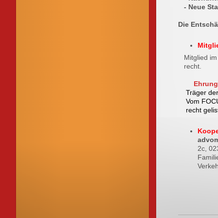
- Neue Sta
Die Entsch
Mitgl
Mitglied im 
recht.
Ehrung
Träger der
Vom FOCUS se
recht
gelis
Koope
advo
2c, 0
Famili
Verkeh